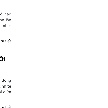
bộ các
n lần
hamber
hi tiết
ỂN
t động
inh tế
i giữa
hi tiết