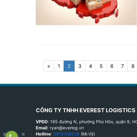
«
1
2
3
4
5
6
7
8
CÔNG TY TNHH EVEREST LOGISTICS
VPĐD
: 195 đường N, phường Phú Hữu, quận 9, 
Email
: ryan@everlog.vn
Hotline
:
0919108538
(Mr.Vỹ)