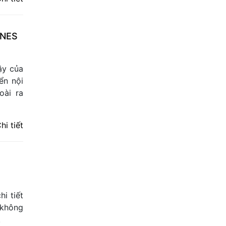
INES
ậy của
ển nội
oài ra
hi tiết
i tiết
 không
.