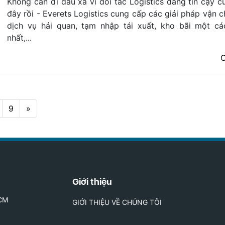
Không cần đi đâu xa vì đối tác Logistics đáng tin cậy c
đây rồi - Everets Logistics cung cấp các giải pháp vận c
dịch vụ hải quan, tạm nhập tái xuất, kho bãi một cá
nhất,...
C
9
»
Giới thiệu
HCM
GIỚI THIỆU VỀ CHÚNG TÔI