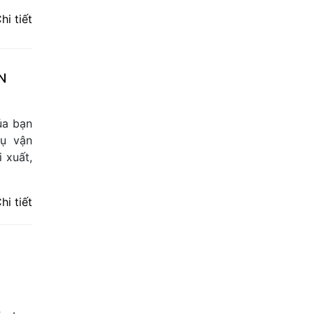
hi tiết
N
ủa bạn
ụ vận
 xuất,
hi tiết