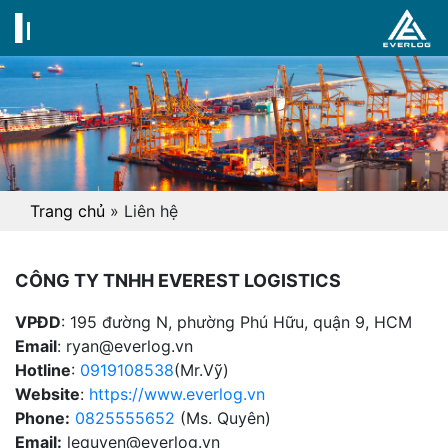
Trang chủ
»
Liên hệ
CÔNG TY TNHH EVEREST LOGISTICS
VPĐD
: 195 đường N, phường Phú Hữu, quận 9, HCM
Email
: ryan@everlog.vn
Hotline
:
0919108538
(Mr.Vỹ)
Website
:
https://www.everlog.vn
Phone:
0825555652
(Ms. Quyên)
Email:
lequyen@everlog.vn