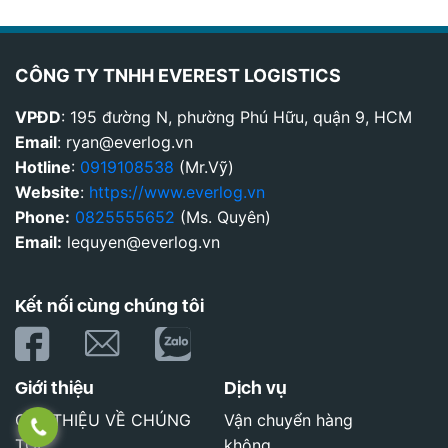
CÔNG TY TNHH EVEREST LOGISTICS
VPĐD
: 195 đường N, phường Phú Hữu, quận 9, HCM
Email
: ryan@everlog.vn
Hotline
:
0919108538
(Mr.Vỹ)
Website
:
https://www.everlog.vn
Phone:
0825555652
(Ms. Quyên)
Email:
lequyen@everlog.vn
Kết nối cùng chúng tôi
Giới thiệu
Dịch vụ
GIỚI THIỆU VỀ CHÚNG
Vận chuyển hàng
TÔI
không