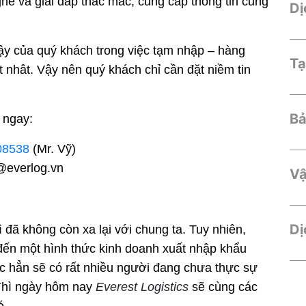
ghe và giải đáp thắc mắc, cung cấp thông tin cũng
Dị
 cậy của quý khách trong việc tạm nhập – hàng
Tạ
t nhât. Vậy nên quý khách chỉ cần đặt niềm tin
Bả
 ngay:
08538
(Mr. Vỹ)
@everlog.vn
Vậ
Dị
 đã không còn xa lại với chung ta. Tuy nhiên,
 đến một hình thức kinh doanh xuất nhập khẩu
ắc hẳn sẽ có rất nhiều người đang chưa thực sự
 Thì ngày hôm nay
Everest Logistics
sẽ cùng các